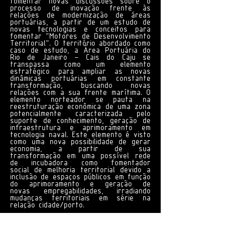
fomentar novas discussões sobre o
processo de inovação frente às
relações de modernização de áreas
portuárias, a partir de um estudo de
novas tecnologias e conceitos para
fomentar “Motores de Desenvolvimento
Territorial”. O território abordado como
caso de estudo, a Área Portuária do
Rio de Janeiro – Cais do Caju se
transpassa como um elemento
estratégico para ampliar as novas
dinâmicas portuárias em constante
transformação, buscando novas
relações com a sua frente marítima. O
elemento norteador se pauta na
reestruturação econômica de uma zona
potencialmente caracterizada pelo
suporte de conhecimento, geração de
infraestrutura e aprimoramento em
tecnologia naval. Este elemento é visto
como uma nova possibilidade de gerar
economia, a partir de sua
transformação em uma possível rede
de incubadora como fomentador
social de melhoria territorial devido a
inclusão de espaços públicos em função
do aprimoramento e geração de
novas empregabilidades, irradiando
mudanças territoriais em série na
relação cidade/porto.
Autores:
Carlos Andrés Hernández Arriagada