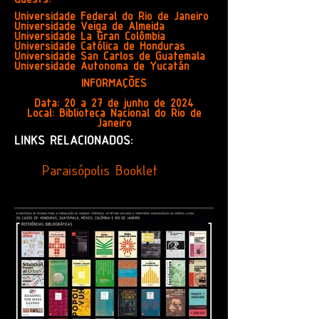
Guests:
Universidade Federal do Rio de Janeiro
Universidade Veiga de Almeida
Universidade La Gran Colômbia
Universidade Católica de Honduras
Universidade San Carlos de Guatemala
Universidade Autonoma de Yucatán
INFORMAÇÕES
Data: 20 a 27 de junho de 2024
Local: Biblioteca Nacional do Rio de
Janeiro
LINKS RELACIONADOS:
Paraisópolis Booklet