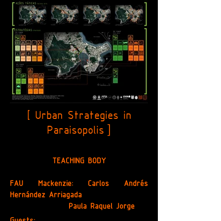
[ Urban Strategies in
]
Paraisopolis
TEACHING BODY
FAU Mackenzie: Carlos Andrés
Hernández Arriagada
Paula Raquel Jorge