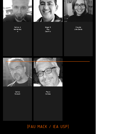
Carlos A.
Edgar E.
Claudia
Hernández
Roa
Lima Garcia
A.
Castillo
Carlos
Paulo
Murdoch
Correia
[FAU MACK / IEA USP]