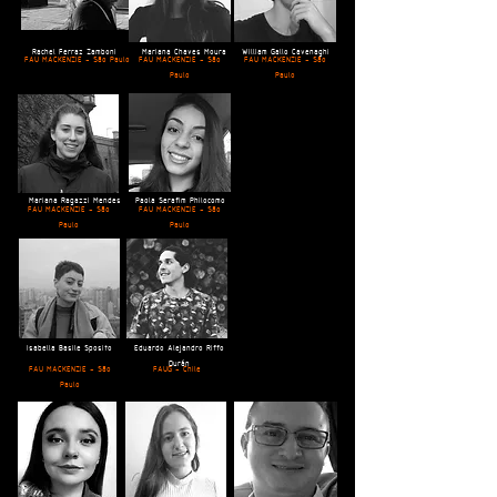
Rachel Ferraz Zamboni
Mariana Chaves Moura
William Gallo Cavenaghi
FAU MACKENZIE - São Paulo
FAU MACKENZIE - São
FAU MACKENZIE - São
Paulo
Paulo
Mariana Ragazzi Mendes
Paola Serafim Philocomo
FAU MACKENZIE - São
FAU MACKENZIE - São
Paulo
Paulo
Isabella Basile Sposito
Eduardo Alejandro Riffo
Durán
FAU MACKENZIE - São
FAUG - Chile
Paulo