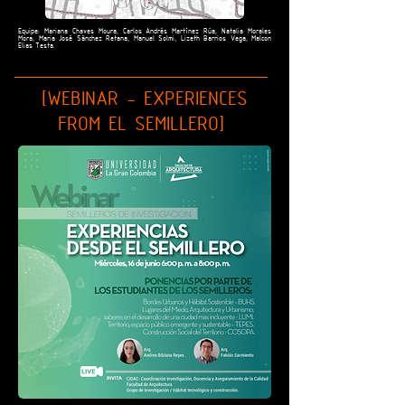
Equipe: Mariana Chaves Moura, Carlos Andrés Martínez Rúa, Natalia Morales
Mora, Maria José Sánchez Retana, Manuel Solmi, Lizeth Barrios Vega, Malcon
Elias Testa.
[WEBINAR - EXPERIENCES
FROM EL SEMILLERO]