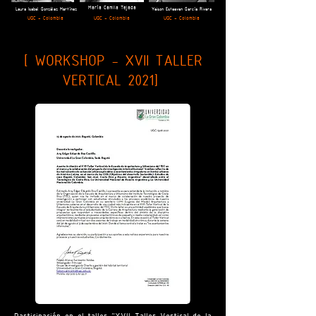
María Camila Tejada
Laura Isabel González Martínez
Yeison Esteeven García Rivera
UGC - Colombia
UGC - Colombia
UGC - Colombia
[ WORKSHOP - XVII TALLER
VERTICAL 2021]