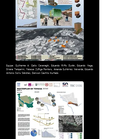
Equipe: Guilherme A. Gallo Cavenaghi, Eduardo Riffo Durán, Eduardo Vega,
Oriana Temperini, Yalecsa Zúñiga Montero, Amanda Gutiérrez Valverde, Eduardo
Antonio Solís Sánchez, Denixon Castillo Hurtado