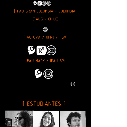
[ FAU GRAN COLOMBIA - COLOMBIA]
[FAUG - CHILE]
[FAU UVA / UFRJ / FGV]
[FAU MACK / IEA USP]
[ ESTUDIANTES ]