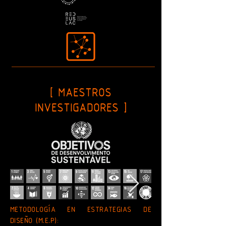
[ MAESTROS
INVESTIGADORES ]
METODOLOGÍA EN ESTRATEGIAS DE
DISEÑO (M.E.P):