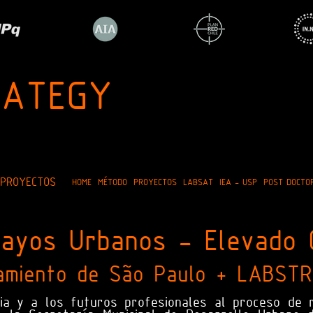
RATEGY
 PROYECTOS
HOME
MÉTODO
PROYECTOS
LABSAT
IEA - USP
POST DOCTO
sayos Urbanos - Elevado 
amiento de São Paulo
+ LABSTR
a y a los futuros profesionales al proceso de re