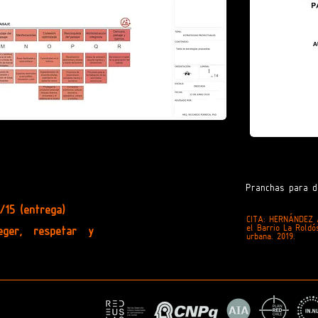
Pranchas para d
9/15 (entrega)
CITA: HERNÁNDEZ 
el Barrio La Roldó
eger, respetar y
urbana. 2019.