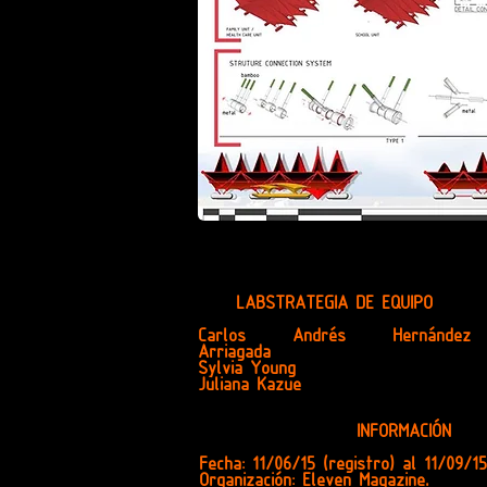
LABSTRATEGIA DE EQUIPO
Carlos Andrés Hernández
Arriagada
Sylvia Young
Juliana Kazue
INFORMACIÓN
Fecha: 11/06/15 (registro) al 11/09/1
Organización: Eleven Magazine.