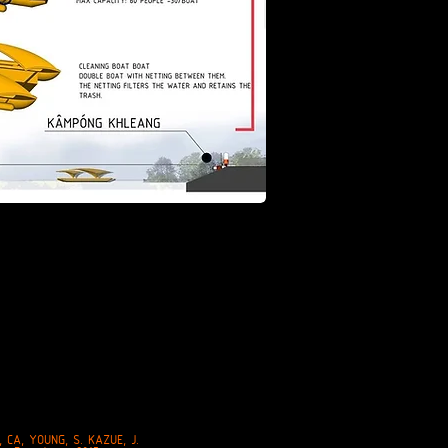
 CA, YOUNG, S. KAZUE, J.